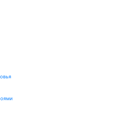
овья
роями