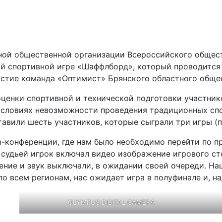
ной общественной организации Всероссийского общес
й спортивной игре «Шаффлборд», который проводится 
частие команда «Оптимист» Брянского областного обще
ценки спортивной и технической подготовки участник
 условиях невозможности проведения традиционных сп
авили шесть участников, которые сыграли три игры (п
m-конференции, где нам было необходимо перейти по п
 судьей игрок включал видео изображение игрового ст
ение и звук выключали, в ожидании своей очереди. Н
 по всем регионам, нас ожидает игра в полуфинале и, н
OLYMPUS DIGITAL CAMERA