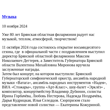
Музыка
10 ноября 2024
Уже 80 лет Брянская областная филармония радует нас
музыкой, теплом, атмосферой, творчеством!
11 октября 2024 года состоялось открытие восьмидесятого
сезона, где в официальной части с поздравлением выступил
директор Брянской областной филармонии Максим
Николаевич Дегтерев, а Заместитель Губернатора Брянской
области Валентина Михайловна Миронова вручила
заслуженные награды.
Затем был концерт, на котором выступили: Брянский
Губернаторский симфонический оркестр, ансамбль народной
музыки «Ватага», ансамбль народных инструментов «Надея»,
ВИА «Стожары», группа «Арт-Класс», шоу-балет «Эрклёз» ,
композитор, концертмейстер Владимир Дубинин, солисты
Ирина Горбачёва, Любовь Нестерова, Надежда Ноздрачёва,
Дарья Кудрицкая, Илья Селедцов. Сюрпризом стало
представление новой солистки — Екатерины Кожуриной.