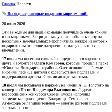
Главная
Новости
Выходные, которые подарили море эмоций!
20 июля 2026
Эти выходные для нашей команды получились очень яркими
и насыщенными. За три дня мы успели побывать сразу на
нескольких замечательных мероприятиях, каждое из которых
подарило нам отличное настроение и массу приятных
впечатлений.
17 июля
мы посетили сольный концерт нашего хорошего
друга и волонтёра
Олега Комарова
, который прошёл в парке
«Юность» Володарского района. Олег исполнил любимые
многими песни, а зрители с удовольствием подпевали и
поддерживали артиста тёплыми аплодисментами.
18 июля
мы побывали в парке-музее имени А. К. Толстого на
концерте
«Песни Владимира Высоцкого»
. Лауреат
всероссийских конкурсов Сергей Кусков исполнил
знаменитые произведения Владимира Семёновича.
Атмосфера была удивительной — многие зрители подпевали
знакомые песни.