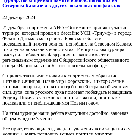
Турнир, посвященный памяти воинов, погибших на
Северном Кавказе и в других локальных конфликтах
22 декабря 2024
21 декабря, спортсмены АНО «Оптимист» приняли участие в
турнире, который прошел в бассейне УСЦ «Триумф» в городе
Фокино Дятьковского района Брянской области,
посвященный памяти воинов, погибших на Северном Кавказе
и в других локальных конфликтах. Инициатором турнира
выступила областная Федерация плавания вместе с
региональным отделением Общероссийского общественного
фонда «Национальный Благотворительный фонд».
С приветственными словами к спортсменам обратились
Виталий Свинцов, Владимир Бобровский, Виктор Степин,
которые говорили, что всех людей нашей страны объединяет
сила духа, сила русского духа помогает побеждать и защищать
Родину. Пожелав успехов в спорте и в жизни, они также
поздравили с приближающимся Новым годом.
На этом турнире наши ребята выступили достойно, завоевав
общекомандное 3 место.
Все присутствующие отдали дань уважения всем защитникам
Родины. Память погибших воинов почтили минутой