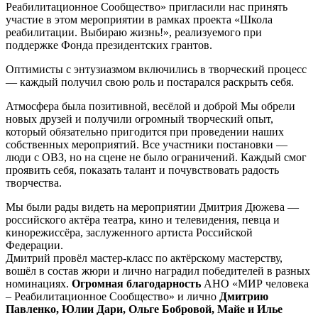
Реабилитационное Сообщество» пригласили нас принять
участие в этом мероприятии в рамках проекта «Школа
реабилитации. Выбираю жизнь!», реализуемого при
поддержке Фонда президентских грантов.
Оптимисты с энтузиазмом включились в творческий процесс
— каждый получил свою роль и постарался раскрыть себя.
Атмосфера была позитивной, весёлой и доброй Мы обрели
новых друзей и получили огромный творческий опыт,
который обязательно пригодится при проведении наших
собственных мероприятий. Все участники постановки —
люди с ОВЗ, но на сцене не было ограничений. Каждый смог
проявить себя, показать талант и почувствовать радость
творчества.
Мы были рады видеть на мероприятии Дмитрия Дюжева —
российского актёра театра, кино и телевидения, певца и
кинорежиссёра, заслуженного артиста Российской
Федерации.
Дмитрий провёл мастер-класс по актёрскому мастерству,
вошёл в состав жюри и лично наградил победителей в разных
номинациях.
Огромная благодарность
АНО «МИР человека
– Реабилитационное Сообщество» и лично
Дмитрию
Павленко, Юлии Дари, Ольге Бобровой, Майе и Илье