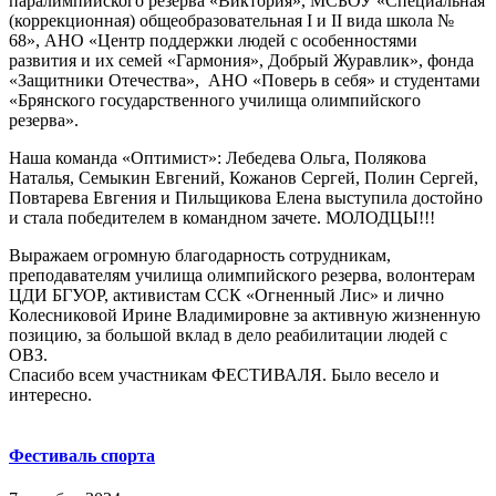
паралимпийского резерва «Виктория», МСБОУ «Специальная
(коррекционная) общеобразовательная I и II вида школа №
68», АНО «Центр поддержки людей с особенностями
развития и их семей «Гармония», Добрый Журавлик», фонда
«Защитники Отечества», АНО «Поверь в себя» и студентами
«Брянского государственного училища олимпийского
резерва».
Наша команда «Оптимист»: Лебедева Ольга, Полякова
Наталья, Семыкин Евгений, Кожанов Сергей, Полин Сергей,
Повтарева Евгения и Пильщикова Елена выступила достойно
и стала победителем в командном зачете. МОЛОДЦЫ!!!
Выражаем огромную благодарность сотрудникам,
преподавателям училища олимпийского резерва, волонтерам
ЦДИ БГУОР, активистам ССК «Огненный Лис» и лично
Колесниковой Ирине Владимировне за активную жизненную
позицию, за большой вклад в дело реабилитации людей с
ОВЗ.
Спасибо всем участникам ФЕСТИВАЛЯ. Было весело и
интересно.
Фестиваль спорта