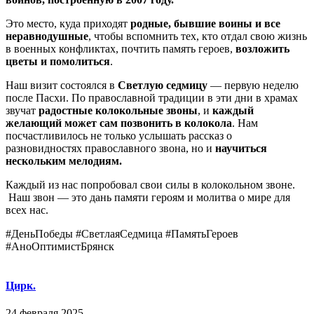
Это место, куда приходят
родные, бывшие воины и все
неравнодушные
, чтобы вспомнить тех, кто отдал свою жизнь
в военных конфликтах, почтить память героев,
возложить
цветы и помолиться
.
Наш визит состоялся в
Светлую седмицу
— первую неделю
после Пасхи. По православной традиции в эти дни в храмах
звучат
радостные колокольные звоны
, и
каждый
желающий может сам позвонить в колокола
. Нам
посчастливилось не только услышать рассказ о
разновидностях православного звона, но и
научиться
нескольким мелодиям.
Каждый из нас попробовал свои силы в колокольном звоне.
Наш звон — это дань памяти героям и молитва о мире для
всех нас.
#ДеньПобеды #СветлаяСедмица #ПамятьГероев
#АноОптимистБрянск
Цирк.
24 февраля 2025