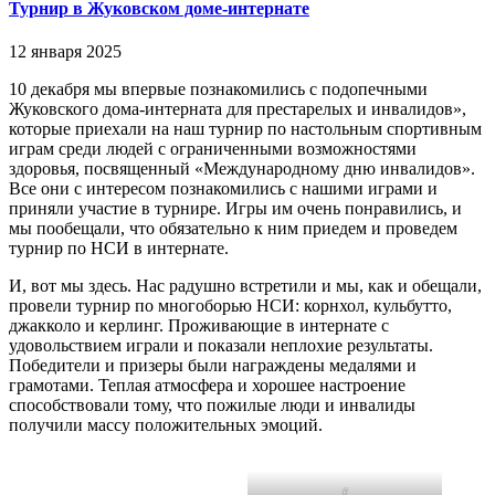
Турнир в Жуковском доме-интернате
12 января 2025
10 декабря мы впервые познакомились с подопечными
Жуковского дома-интерната для престарелых и инвалидов»,
которые приехали на наш турнир по настольным спортивным
играм среди людей с ограниченными возможностями
здоровья, посвященный «Международному дню инвалидов».
Все они с интересом познакомились с нашими играми и
приняли участие в турнире. Игры им очень понравились, и
мы пообещали, что обязательно к ним приедем и проведем
турнир по НСИ в интернате.
И, вот мы здесь. Нас радушно встретили и мы, как и обещали,
провели турнир по многоборью НСИ: корнхол, кульбутто,
джакколо и керлинг. Проживающие в интернате с
удовольствием играли и показали неплохие результаты.
Победители и призеры были награждены медалями и
грамотами. Теплая атмосфера и хорошее настроение
способствовали тому, что пожилые люди и инвалиды
получили массу положительных эмоций.
f