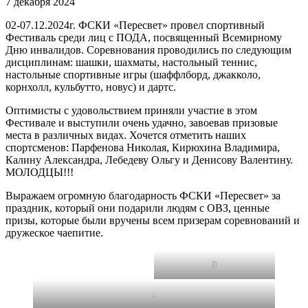
7 декабря 2024
02-07.12.2024г. ФСКИ «Пересвет» провел спортивный
Фестиваль среди лиц с ПОДА, посвященный Всемирному
Дню инвалидов. Соревнования проводились по следующим
дисциплинам: шашки, шахматы, настольный теннис,
настольные спортивные игры (шаффлборд, джакколо,
корнхолл, кульбутто, новус) и дартс.
Оптимисты с удовольствием приняли участие в этом
Фестивале и выступили очень удачно, завоевав призовые
места в различных видах. Хочется отметить наших
спортсменов: Парфенова Николая, Кирюхина Владимира,
Калину Александра, Лебедеву Ольгу и Денисову Валентину.
МОЛОДЦЫ!!!
Выражаем огромную благодарность ФСКИ «Пересвет» за
праздник, который они подарили людям с ОВЗ, ценные
призы, которые были вручены всем призерам соревнований и
дружеское чаепитие.
fi
;