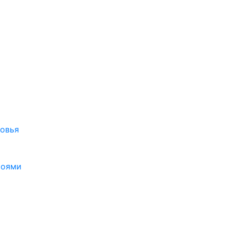
овья
роями