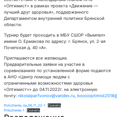
«Оптимист» в рамках проекта «Движение —
лучший друг здоровья», поддержанного
Департаментом внутренней политики Брянской
области.
Турнир будет проходить в МБУ СШОР «Вымпел»
имени О. Ермакова по адресу: г. Брянск, ул. 2-ая
Почепская д. 40 «А».
Приглашаются все желающие.
Предварительные заявки на участие в
соревнованиях по установленной форме подаются
в АНО «Центр помощи людям с
ограниченными возможностями здоровья
«Оптимист»» до 04.11.2022г. на электронную
почту:
nikolaiparfvonov@vandex.ru
,
boooioptimist2018
Polozhenie_na_06_11_22-1
Скачать
Prilozhenie-1
Скачать